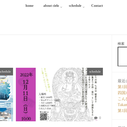
home
about cielo
schedule
Contact
検索
schedule
schedule
最近
第1
四国水族
こん
Tak
第1回
0
0