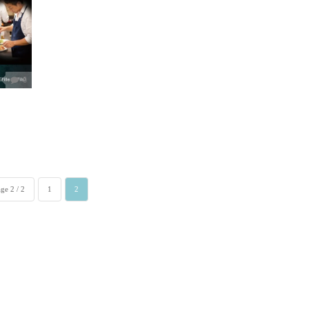
0
ge 2 / 2
1
2