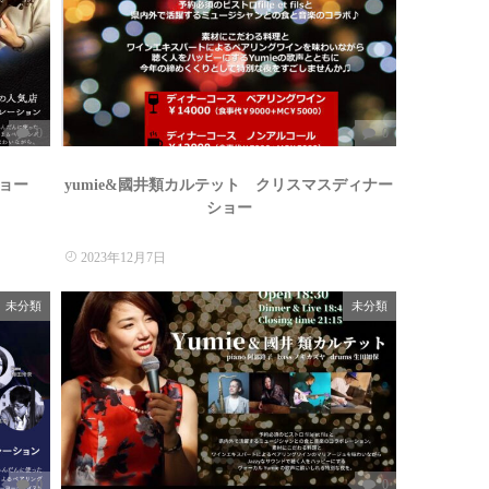
0
0
ショー
yumie&國井類カルテット クリスマスディナー
ショー
2023年12月7日
未分類
未分類
0
0