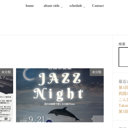
home
about cielo
schedule
Contact
検索
未分類
未分類
最近
第1
四国水族
こん
Tak
第1回
0
0